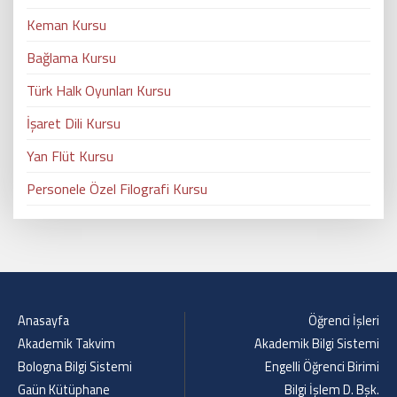
Keman Kursu
Bağlama Kursu
Türk Halk Oyunları Kursu
İşaret Dili Kursu
Yan Flüt Kursu
Personele Özel Filografi Kursu
Anasayfa
Öğrenci İşleri
Akademik Takvim
Akademik Bilgi Sistemi
Bologna Bilgi Sistemi
Engelli Öğrenci Birimi
Gaün Kütüphane
Bilgi İşlem D. Bşk.