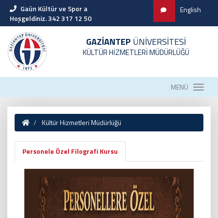
Gaün Kültür ve Spor a
English
Hoşgeldiniz. 342 317 12 50
GAZİANTEP
ÜNİVERSİTESİ
KÜLTÜR HİZMETLERİ MÜDÜRLÜĞÜ
MENÜ
Kültür Hizmetleri Müdürlüğü
Personele Özel Filografi Kursu