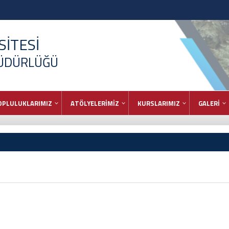
İTESİ
MÜDÜRLÜĞÜ
OPLULUKLARIMIZ
ATÖLYELERİMİZ
KURSLARIMIZ
GALERİ