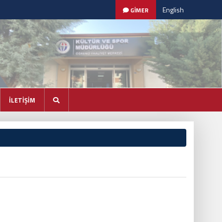
English
GİMER
İLETİŞİM