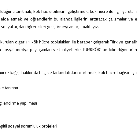
unu tanıtmak, kök hücre bilincini geliştirmek, kök hücre ile ilgili yürütül
lde etmek ve öğrencilerin bu alanda ilgilerini arttıracak çalışmalar ve
m sosyal açıdan öğrencileri geliştirmeyi amaçlamaktayız.
ulan diğer 11 kök hücre toplulukları ile beraber çalışarak Türkiye genelin
 sosyal medya paylaşımları ve faaliyetlerle TÜRKKÖK’ ün bilinirliğini artı
re bağışı hakkında bilgi ve farkındalıklarını artırmak, kök hücre bağışını yay
e tanıtımı
lgilendirme yapılması
eşitli sosyal sorumluluk projeleri