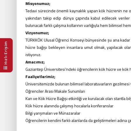
Misyonumuz;
Tedavi sürecinde önemli kaynaklık yapan kök hücrenin ne olduğ
yakından takip edip dünya çapında kabul edilecek veriler e
bulunacak farklı çalışma kollarının varlığıyla hem bilimsel he
Vizyonumuz;
TÜRKKÖK Ulusal Öğrenci Konseyi bünyesinde şu ana kadar kur
Hızlı Erişim
hücre bağışı bekleyen insanlara umut olmak, yapılacak olan
istiyoruz.
Amacımız;
Gaziantep Üniversitesi’ndeki öğrencilerin kök hücre ve kök hüc
Faaliyetlerimiz;
Üniversitemizde bulunan bilimsel laboratuvarların gezilmesi v
Öğrenciler Arası Makale Sunumları
Kan ve Kök Hücre Bağışı etkinliği ve kurulacak olan stantla bi
Kök hücre alanında çalışmış hocalarla konferanslar
Bilgi yarışmaları ve Münazaralar
Öğrencilerin kendini farklı alanlarda da geliştirmeleri adına ç