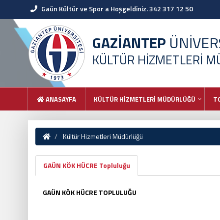
Gaün Kültür ve Spor a Hoşgeldiniz. 342 317 12 50
GAZİANTEP
ÜNİVERS
KÜLTÜR HİZMETLERİ 
ANASAYFA
KÜLTÜR HİZMETLERİ MÜDÜRLÜĞÜ
T
Kültür Hizmetleri Müdürlüğü
GAÜN KÖK HÜCRE Topluluğu
GAÜN KÖK HÜCRE TOPLULUĞU