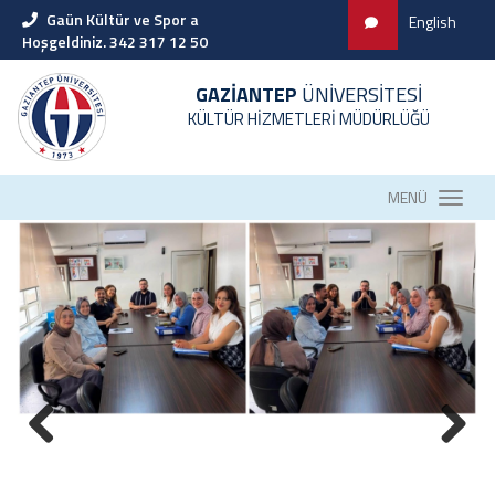
Gaün Kültür ve Spor a
English
Hoşgeldiniz. 342 317 12 50
GAZİANTEP
ÜNİVERSİTESİ
KÜLTÜR HİZMETLERİ MÜDÜRLÜĞÜ
MENÜ